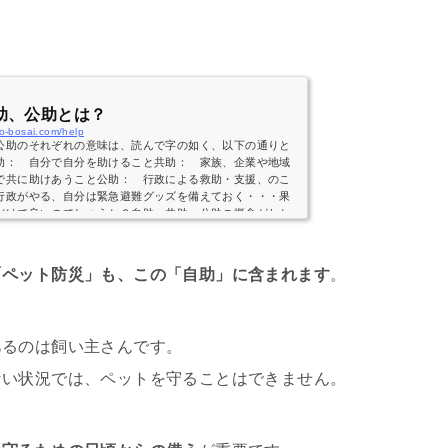
助、公助とは？
o-bosai.com/help
公助のそれぞれの意味は、読んで字の如く、以下の通りと
助： 自分で自分を助けること共助： 家族、企業や地域
で共に助けあうこと公助： 行政による救助・支援、のこ
行政がやる、自分は緊急避難グッズを備えておく・・・果
だけで良いのでしょうか？自助・共助・公助の概念がわか
いうのは、国・都道府県・市町村・町内会・企業・家族・
しつつ、それぞれのパートで積極的に取り組むべきもので
ります。以下、もう少し詳しく説明し...
「ペット防災」も、この「自助」に含まれます
。
あるのは飼い主さんです。
ない状況では、ペットを守ることはできません。