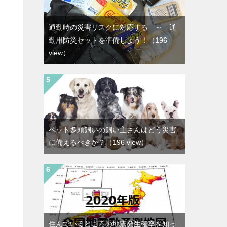
通勤時の災害リスクに対応する ～ 通
勤用防災セットを準備しよう！
（196
view）
ペット多頭飼いの飼い主さんはどう災害
に備えるべきか？
（196 view）
住んでいるところの地震発生確率を知っ