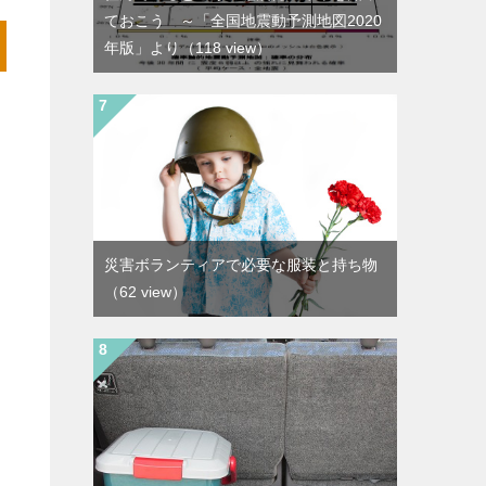
ておこう ～「全国地震動予測地図2020
年版」より
（118 view）
災害ボランティアで必要な服装と持ち物
（62 view）