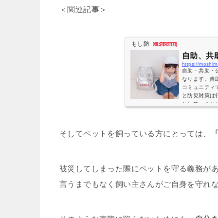
＜関連記事＞
もし防
6 Pockets
自助、共
https://moshim
自助・共助・
なります。自
コミュニティ
と防災対策は
たして、それ
ると、防災と
個人が、連携
あることが分か
そしてペットを飼っている方にとっては、
被災してしまった際にペットを守る義務が
言うまでもなく飼い主さんがご自身を守れ