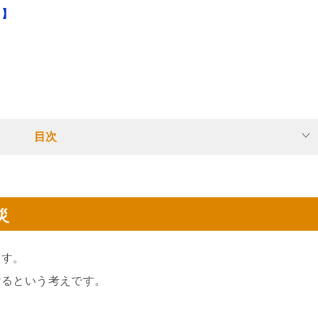
？】
目次
災
ます。
けるという考えです。