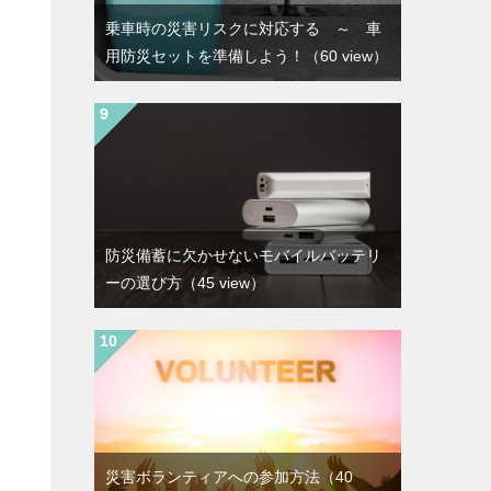
乗車時の災害リスクに対応する ～ 車
用防災セットを準備しよう！
（60 view）
防災備蓄に欠かせないモバイルバッテリ
ーの選び方
（45 view）
災害ボランティアへの参加方法
（40