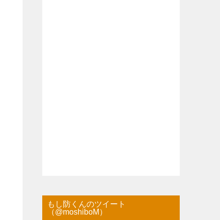
もし防くんのツイート
（@moshiboM）