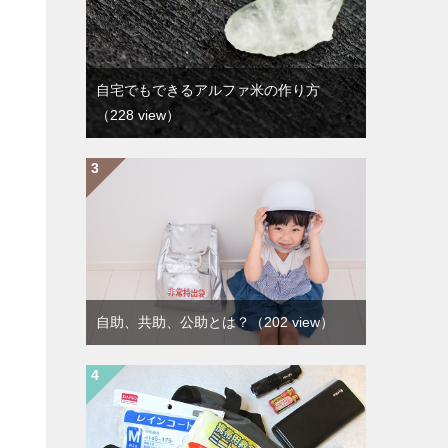
自宅でもできるアルファ米の作り方
（228 view）
自助、共助、公助とは？
（202 view）