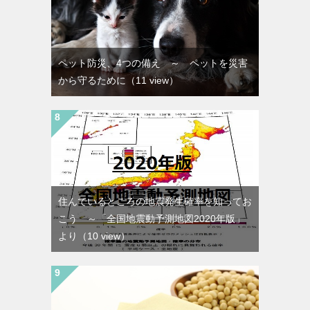
ペット防災、4つの備え ～ ペットを災害
から守るために
（11 view）
住んでいるところの地震発生確率を知ってお
こう ～「全国地震動予測地図2020年版」
より
（10 view）