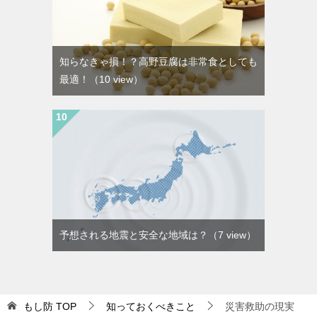
知らなきゃ損！？高野豆腐は非常食としても
最適！
（10 view）
予想される地震と安全な地域は？
（7 view）
もし防
TOP
知っておくべきこと
災害救助の現実