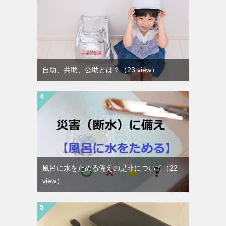
自助、共助、公助とは？
（23 view）
風呂に水をためる備えの是非について
（22
view）