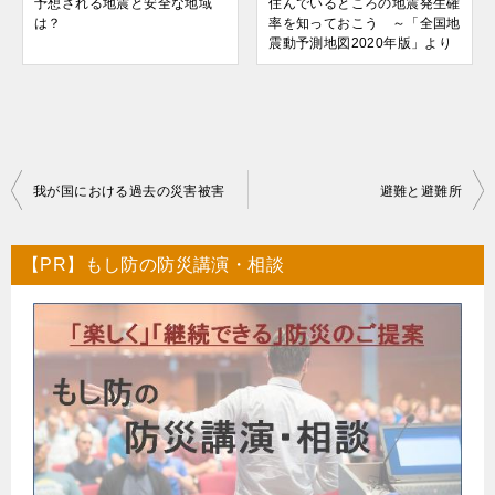
予想される地震と安全な地域
住んでいるところの地震発生確
は？
率を知っておこう ～「全国地
震動予測地図2020年版」より
投
我が国における過去の災害被害
避難と避難所
稿
ナ
【PR】もし防の防災講演・相談
ビ
ゲ
ー
シ
ョ
ン