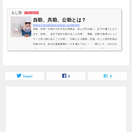
もし防
6 Pockets
自助、共助、公助とは？
https://moshimo-bosai.com/help
自助・共助・公助のそれぞれの意味は、読んで字の如く、以下の通りとなり
ます。自助： 自分で自分を助けること共助： 家族、企業や地域コミュニ
ティで共に助けあうこと公助： 行政による救助・支援、のこと防災対策は
行政がやる、自分は緊急避難グッズを備えておく・・・果たして、それだけ
で良いのでしょうか？自助・共助・公助の概念がわかると、防災というの
は、国・都道府県・市町村・町内会・企業・家族・個人が、連携しつつ、そ
れぞれのパートで積極的に取り組むべきものであることが分かります。以
下、もう少し詳しく説明し...
Tweet
0
0